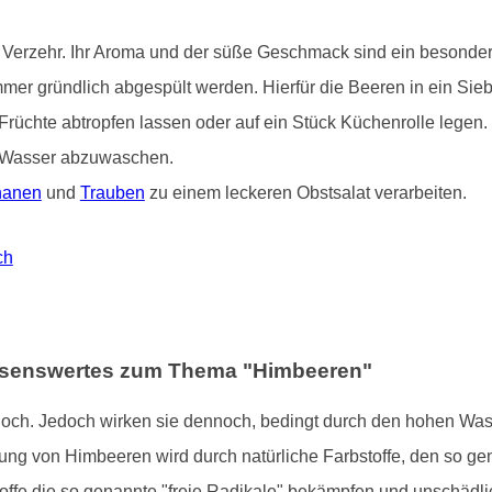
Verzehr. Ihr Aroma und der süße Geschmack sind ein besonderer
immer gründlich abgespült werden. Hierfür die Beeren in ein Si
Früchte abtropfen lassen oder auf ein Stück Küchenrolle legen
em Wasser abzuwaschen.
nanen
und
Trauben
zu einem leckeren Obstsalat verarbeiten.
ch
issenswertes zum Thema "Himbeeren"
hoch. Jedoch wirken sie dennoch, bedingt durch den hohen Was
bung von Himbeeren wird durch natürliche Farbstoffe, den so ge
toffe die so genannte "freie Radikale" bekämpfen und unschäd