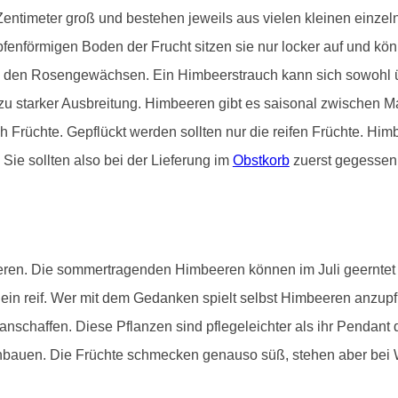
entimeter groß und bestehen jeweils aus vielen kleinen einzeln
nförmigen Boden der Frucht sitzen sie nur locker auf und könn
 den Rosengewächsen. Ein Himbeerstrauch kann sich sowohl ü
zu starker Ausbreitung. Himbeeren gibt es saisonal zwischen Ma
h Früchte. Gepflückt werden sollten nur die reifen Früchte. Him
Sie sollten also bei der Lieferung im
Obstkorb
zuerst gegessen
eeren. Die sommertragenden Himbeeren können im Juli geernte
in reif. Wer mit dem Gedanken spielt selbst Himbeeren anzupfla
anschaffen. Diese Pflanzen sind pflegeleichter als ihr Pendant
nbauen. Die Früchte schmecken genauso süß, stehen aber bei W