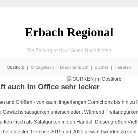
Erbach Regional
Die Zeitung mit Nur Guten Nachrichten
Obstkorb |
Mittagstisch
|
Branchenbuch
|
Bücher
|
Heiraten
ft auch im Office sehr lecker
ten und Größen - von kaum fingerlangen Cornichons bis hin zu
 Gewächshausgurken unterschieden. Während Freilandgurken mei
 frisch als Salatgurken in den Handel. Dieser großen Vielfal
m beliebtesten Gemüse 2019 und 2020 gewählt worden zu sein.