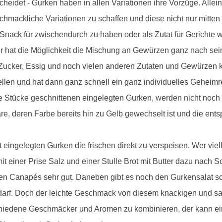
heidet - Gurken haben in allen Variationen ihre Vorzüge. Allein
chmackliche Variationen zu schaffen und diese nicht nur mitten
 Snack für zwischendurch zu haben oder als Zutat für Gerichte 
er hat die Möglichkeit die Mischung an Gewürzen ganz nach sei
, Zucker, Essig und noch vielen anderen Zutaten und Gewürzen
llen und hat dann ganz schnell ein ganz individuelles Geheimr
ine Stücke geschnittenen eingelegten Gurken, werden nicht noch
e, deren Farbe bereits hin zu Gelb gewechselt ist und die en
tatt eingelegten Gurken die frischen direkt zu verspeisen. Wer v
mit einer Prise Salz und einer Stulle Brot mit Butter dazu nac
sen Canapés sehr gut. Daneben gibt es noch den Gurkensalat so
n darf. Doch der leichte Geschmack von diesem knackigen und s
hiedene Geschmäcker und Aromen zu kombinieren, der kann ei